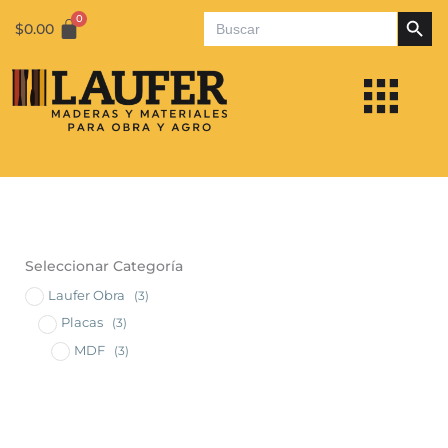
Botón de bús
Ir
Buscar:
$
0.00
al
contenido
Seleccionar Categoría
Laufer Obra
(3)
Placas
(3)
MDF
(3)