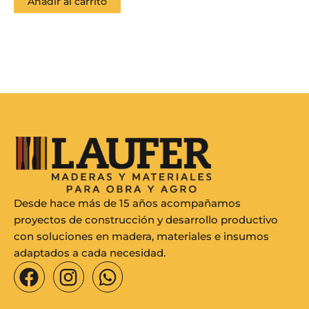
Añadir al carrito
Desde hace más de 15 años acompañamos
proyectos de construcción y desarrollo productivo
con soluciones en madera, materiales e insumos
adaptados a cada necesidad.
F
I
W
a
n
h