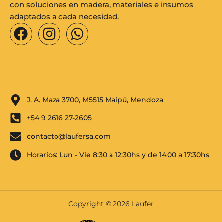
con soluciones en madera, materiales e insumos
adaptados a cada necesidad.
F
I
W
a
n
h
c
s
a
e
t
t
b
a
s
o
g
a
J. A. Maza 3700, M5515 Maipú, Mendoza
o
r
p
+54 9 2616 27-2605
k
a
p
m
contacto@laufersa.com
Horarios: Lun - Vie 8:30 a 12:30hs y de 14:00 a 17:30hs
Copyright © 2026 Laufer