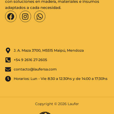
con soluciones en madera, materiales e insumos
adaptados a cada necesidad.
F
I
W
a
n
h
c
s
a
e
t
t
b
a
s
o
g
a
J. A. Maza 3700, M5515 Maipú, Mendoza
o
r
p
+54 9 2616 27-2605
k
a
p
m
contacto@laufersa.com
Horarios: Lun - Vie 8:30 a 12:30hs y de 14:00 a 17:30hs
Copyright © 2026 Laufer