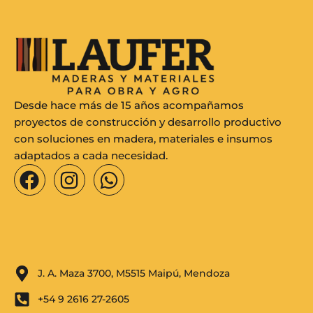
Desde hace más de 15 años acompañamos
proyectos de construcción y desarrollo productivo
con soluciones en madera, materiales e insumos
adaptados a cada necesidad.
F
I
W
a
n
h
c
s
a
e
t
t
b
a
s
o
g
a
J. A. Maza 3700, M5515 Maipú, Mendoza
o
r
p
+54 9 2616 27-2605
k
a
p