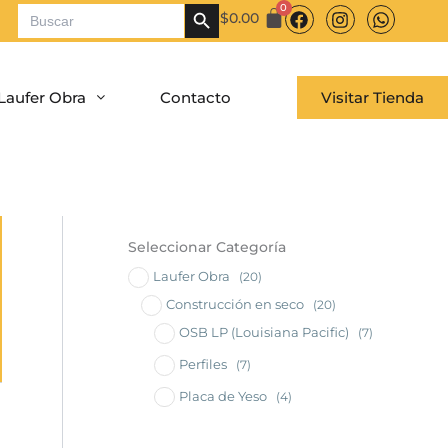
Botón de búsqueda
Buscar:
F
I
W
$
0.00
a
n
h
c
s
a
e
t
t
b
a
s
Laufer Obra
Contacto
Visitar Tienda
o
g
a
o
r
p
k
a
p
m
Seleccionar Categoría
Laufer Obra
(20)
Construcción en seco
(20)
OSB LP (Louisiana Pacific)
(7)
Perfiles
(7)
Placa de Yeso
(4)