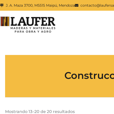
Ir
J. A. Maza 3700, M5515 Maipú, Mendoza
contacto@laufers
al
contenido
Construcc
Mostrando 13–20 de 20 resultados