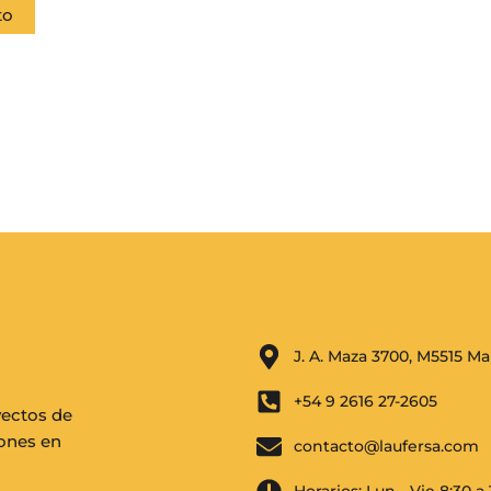
to
J. A. Maza 3700, M5515 M
+54 9 2616 27-2605
ectos de
iones en
contacto@laufersa.com
a