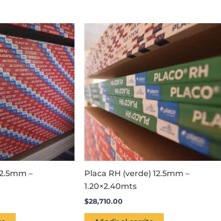
 12.5mm –
Placa RH (verde) 12.5mm –
1.20×2.40mts
$
28,710.00