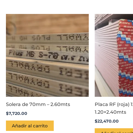
Solera de 70mm – 2.60mts
Placa RF (roja)
1.20×2.40mts
$
7,720.00
$
22,470.00
Añadir al carrito